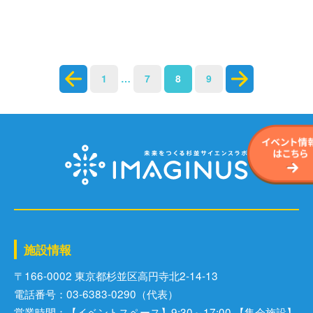
サイトポリシー
投
1
…
7
8
9
ソーシャルメディアポリシー
稿
ナ
ビ
ゲ
ー
シ
ョ
ン
施設情報
〒166-0002 東京都杉並区⾼円寺北2-14-13
電話番号：03-6383-0290（代表）
営業時間：【イベントスペース】9:30～17:00 【集会施設】