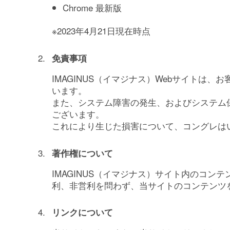
Chrome 最新版
TOP
※2023年4月21日現在時点
免責事項
IMAGINUS（イマジナス）について
IMAGINUS（イマジナス）Webサイト
います。
利用案内・アクセス
また、システム障害の発生、およびシステム
ございます。
利用案内・アクセスTOP
これにより生じた損害について、コングレは
よくある質問
著作権について
過ごし方ガイド
IMAGINUS（イマジナス）サイト内のコ
利、非営利を問わず、当サイトのコンテンツ
イベント
リンクについて