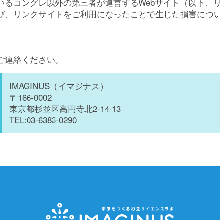
いるコングレ以外の第三者が運営するWebサイト（以下、
集会施設
び、リンクサイトをご利用になったことで生じた損害につ
SNS
会員制理科実験教室 e-RIKA
その他のエリア
IMAGINU
ご連絡ください。
館内設備について
IMAGINU
IMAGINUS（イマジナス）
IMAGINU
〒166-0002
IMAGINU
東京都杉並区⾼円寺北2-14-13
TEL:03-6383-0290
お問