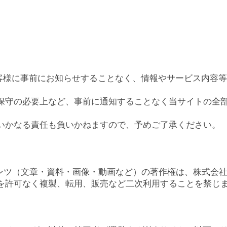
館内MAP
団体
団体や企
施設の案内
団体利用
は、お客様に事前にお知らせすることなく、情報やサービス内
施設の案内TOP
会議利用
保守の必要上など、事前に通知することなく当サイトの全
科学体験ラボ
企業利用
いかなる責任も負いかねますので、予めご了承ください。
企画展示室
お知
実験室・ワークショップルーム
ものづくりラボ
すべての
ンテンツ（文章・資料・画像・動画など）の著作権は、株式会
映像スタジオ
を許可なく複製、転用、販売など二次利用することを禁じ
お知らせ
ショップ・自由工作室
緊急のお
4th place café
集会施設