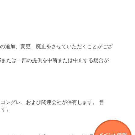
や企業利用に関するご案内
個人情報保護方
業利用に関するご案内TOP
サイトポリシー
容等の追加、変更、廃止をさせていただくことがござ
ソーシャルメデ
部または一部の提供を中断または中止する場合が
らせ
お知らせ
社コングレ、および関連会社が保有します。 営
ます。
知らせ