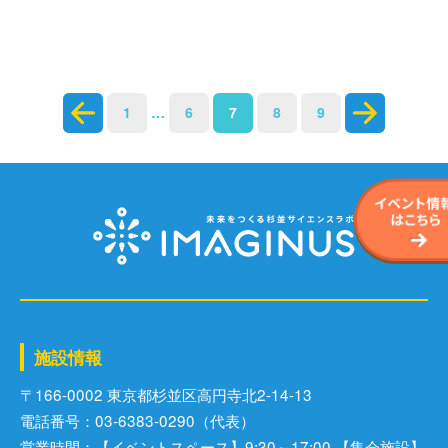
サイトポリシー
投
1
…
6
7
8
9
ソーシャルメディアポリシー
稿
ナ
ビ
ゲ
ー
シ
ョ
ン
施設情報
〒166-0002 東京都杉並区⾼円寺北2-14-13
電話番号：03-6383-0290（代表）
営業時間：【イベントスペース】9:30～17:00 【集会施設】