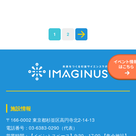
サイトポリシー
投
1
2
ソーシャルメディアポリシー
稿
ナ
ビ
ゲ
ー
シ
ョ
ン
施設情報
〒166-0002 東京都杉並区⾼円寺北2-14-13
電話番号：03-6383-0290（代表）
営業時間：【イベントスペース】9:30～17:00 【集会施設】