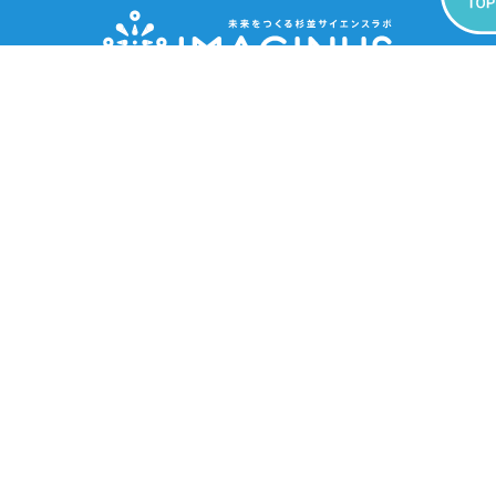
施設情報
〒166-0002 東京都杉並区⾼円寺北2-14-13
電話番号：03-6383-0290（代表）
営業時間：【イベントスペース】9:30～17:00 【集会施設】
9:00〜21:00
※部屋によって営業時間が異なります。詳細は
こちら
をご確認く
ださい。
※集会施設の利用者は、ご予約の時間内でご利用いただけます。
休館日：毎週火曜日（祝日の場合は、翌水曜日）、年末年始
※その他、臨時休館あり