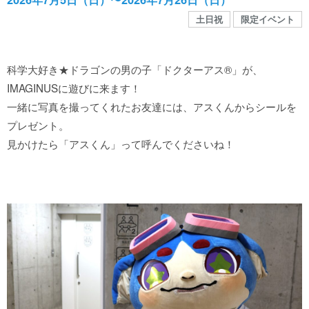
館内MAP
土日祝
限定イベント
施設の案内
科学大好き★ドラゴンの男の子「ドクターアス®」が、
IMAGINUSに遊びに来ます！
団体や企業利用に関するご案内
一緒に写真を撮ってくれたお友達には、アスくんからシールを
プレゼント。
見かけたら「アスくん」って呼んでくださいね！
お知らせ
SNS
お問い合わせ
個人情報保護方針