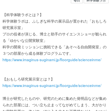
毎日
科学体験ラボ
館内MAP
【科学体験ラボとは？】
施設の案内
科学体験ラボは、ふしぎな科学の展示品が置かれた「おもしろ
研究展示室」
プロの役者が演じる、博士と助手のサイエンスショーが観られ
団体や企業利用に関するご案内
る「ゆかいな公開実験室」
科学の開発ミッションに挑戦できる「あそべる自由開発室」の
お知らせ
３つの部屋から成る体験プログラムです。
https://www.imaginus-suginami.jp/floorguide/scienceinme/
SNS
【おもしろ研究展示室とは？】
https://www.imaginus-suginami.jp/floorguide/scienceinme/
お問い合わせ
博士が研究したものや、研究のために集めた発明品などが集め
られた部屋には、つい立ち止まってながめてしまう、大がかり
個人情報保護方針
な実験装置や、体がすっぽり入る大きな万華鏡なども。なにが