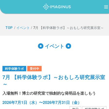
TOP
TOP
/
イベント
/
7月 【科学体験ラボ】～おもしろ研究展示室～
IMAGINUS（イマジナス）について
イベント
利用案内・アクセス
科学体験ラボ
受付中
過ごし方ガイド
7月 【科学体験ラボ】～おもしろ研究展示室
～
イベント
入場無料！博士の研究室で独創的な発明品を楽しもう
2026年7月1日（水）〜2026年7月31日（金）