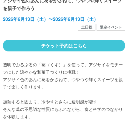
アジサイ色のあんに葛をかさねて、つやつや輝くスイーツ
館内MAP
を親子で作ろう
2026年6月13日（土）〜2026年6月13日（土）
施設の案内
土日祝
限定イベント
団体や企業利用に関するご案内
チケット予約はこちら
お知らせ
透明でぷるぷるの「葛（くず）」を使って、アジサイをモチー
フにした涼やかな和菓子づくりに挑戦！
アジサイ色のあんに葛をかさねて
、つやつや輝くスイーツを親
SNS
子で楽しく作ります。
お問い合わせ
加熱すると固まり、冷やすとさらに透明感が増す――
そんな葛の不思議な性質にもふれながら、食と科学のつながり
を体験します。
個人情報保護方針