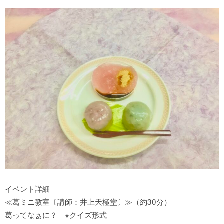
イベント詳細
≪葛ミニ教室〔講師：井上天極堂〕≫（約30分）
葛ってなぁに？ ※クイズ形式