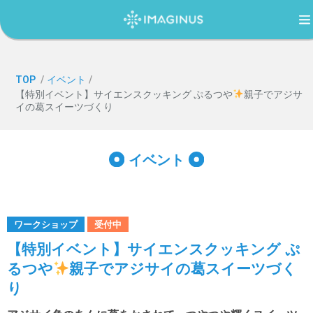
TOP
TOP
/
イベント
/
【特別イベント】サイエンスクッキング ぷるつや
親子でアジサ
イの葛スイーツづくり
IMAGINUS（イマジナス）について
イベント
利用案内・アクセス
過ごし方ガイド
ワークショップ
受付中
【特別イベント】サイエンスクッキング ぷ
るつや
親子でアジサイの葛スイーツづく
イベント
り