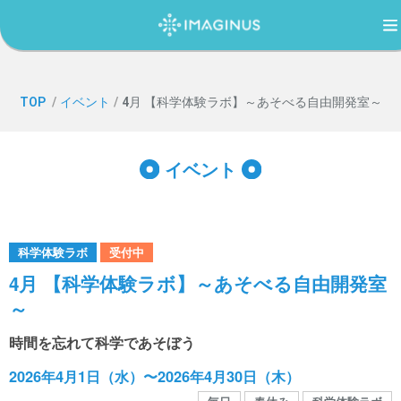
TOP
TOP
/
イベント
/
4月 【科学体験ラボ】～あそべる自由開発室～
IMAGINUS（イマジナス）について
イベント
利用案内・アクセス
科学体験ラボ
受付中
過ごし方ガイド
4月 【科学体験ラボ】～あそべる自由開発室
～
イベント
時間を忘れて科学であそぼう
2026年4月1日（水）〜2026年4月30日（木）