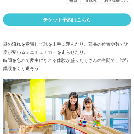
毎日
春休み
科学体験ラボ
館内MAP
チケット予約はこちら
施設の案内
団体や企業利用に関するご案内
風の流れを意識して球を上手に運んだり、部品の位置や数で速
度が変わるミニチュアカーを走らせたり。
時間を忘れて夢中になれる体験が盛りだくさんの空間で、試行
お知らせ
錯誤をくり返そう！
SNS
お問い合わせ
個人情報保護方針