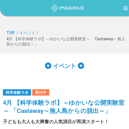
TOP
TOP
/
イベント
/
4月 【科学体験ラボ】～ゆかいな公開実験室～ 「Castaway～無人
島からの脱出～」
IMAGINUS（イマジナス）について
イベント
利用案内・アクセス
過ごし方ガイド
科学体験ラボ
受付中
4月 【科学体験ラボ】～ゆかいな公開実験室
～ 「Castaway～無人島からの脱出～」
イベント
子どもも大人も大興奮の人気演目が再演スタート！