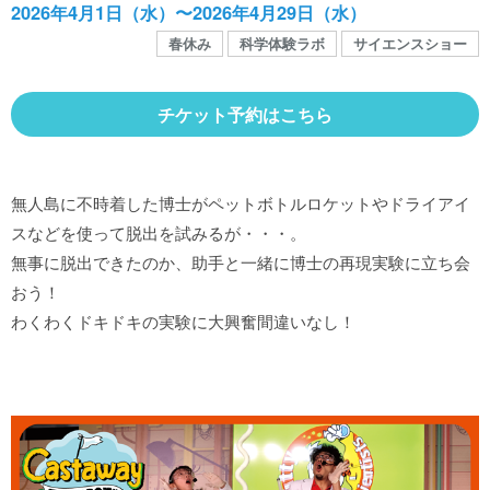
館内MAP
2026年4月1日（水）〜2026年4月29日（水）
春休み
科学体験ラボ
サイエンスショー
施設の案内
チケット予約はこちら
団体や企業利用に関するご案内
無人島に不時着した博士がペットボトルロケットやドライアイ
スなどを使って脱出を試みるが・・・。
お知らせ
無事に脱出できたのか、助手と一緒に博士の再現実験に立ち会
おう！
SNS
わくわくドキドキの実験に大興奮間違いなし！
お問い合わせ
個人情報保護方針