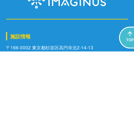
施設情報
〒166-0002 東京都杉並区⾼円寺北2-14-13
電話番号：03-6383-0290（代表）
営業時間：【イベントスペース】9:30～17:00 【集会施設】
9:00〜21:00
※部屋によって営業時間が異なります。詳細は
こちら
をご確認く
ださい。
※集会施設の利用者は、ご予約の時間内でご利用いただけます。
休館日：毎週火曜日（祝日の場合は、翌水曜日）、年末年始
※その他、臨時休館あり