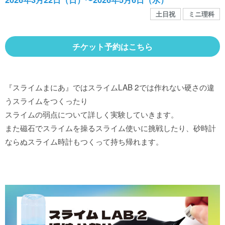
館内MAP
土日祝
ミニ理科
施設の案内
チケット予約はこちら
団体や企業利用に関するご案内
『スライムまにあ』ではスライムLAB 2では作れない硬さの違
うスライムをつくったり
お知らせ
スライムの弱点について詳しく実験していきます。
また磁石でスライムを操るスライム使いに挑戦したり、砂時計
ならぬスライム時計もつくって持ち帰れます。
SNS
お問い合わせ
個人情報保護方針