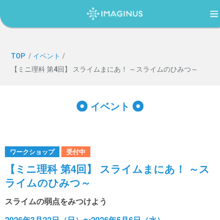
TOP
TOP
/
イベント
/
【ミニ理科 第4回】 スライムまにあ！ ～スライムのひみつ～
IMAGINUS（イマジナス）について
イベント
利用案内・アクセス
ワークショップ
過ごし方ガイド
受付中
【ミニ理科 第4回】 スライムまにあ！ ～ス
ライムのひみつ～
イベント
スライムの弱点をみつけよう
2026年3月22日（日）〜2026年5月6日（水）