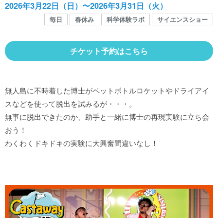
館内MAP
2026年3月22日（日）〜2026年3月31日（火）
毎日
春休み
科学体験ラボ
サイエンスショー
施設の案内
チケット予約はこちら
団体や企業利用に関するご案内
無人島に不時着した博士がペットボトルロケットやドライアイ
スなどを使って脱出を試みるが・・・。
お知らせ
無事に脱出できたのか、助手と一緒に博士の再現実験に立ち会
おう！
SNS
わくわくドキドキの実験に大興奮間違いなし！
お問い合わせ
個人情報保護方針