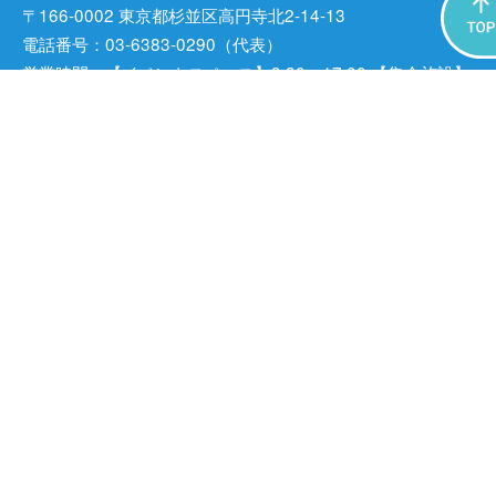
〒166-0002 東京都杉並区⾼円寺北2-14-13
電話番号：03-6383-0290（代表）
営業時間：【イベントスペース】9:30～17:00 【集会施設】
9:00〜21:00
※部屋によって営業時間が異なります。詳細は
こちら
をご確認く
ださい。
※集会施設の利用者は、ご予約の時間内でご利用いただけます。
休館日：毎週火曜日（祝日の場合は、翌水曜日）、年末年始
※その他、臨時休館あり