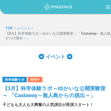
TOP
TOP
/
イベント
/
【3月】科学体験ラボ～ゆかいな公開実験室～ 「Castaway～無人島
からの脱出～」
IMAGINUS（イマジナス）について
イベント
利用案内・アクセス
過ごし方ガイド
科学体験ラボ
受付中
【3月】科学体験ラボ～ゆかいな公開実験室
～ 「Castaway～無人島からの脱出～」
イベント
子どもも大人も大興奮の人気演目が再演スタート！