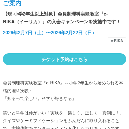
館内MAP
ご案内
【現 小学2年生以上対象】会員制理科実験教室『e-
施設の案内
RIKA（イーリカ）』の入会キャンペーンを実施中です！
2026年2月7日（土）〜2026年2月22日（日）
e-RIKA
団体や企業利用に関するご案内
チケット予約はこちら
お知らせ
SNS
会員制理科実験教室『e-RIKA』～小学2年生から始められる本
格的理科実験～
「知るって楽しい。科学が好きなる」
お問い合わせ
笑いと科学は仲がいい！実験を「楽しく、正しく、真剣に！」
クイズやゲーミフィケーションをふんだんに取り入れること
個人情報保護方針
で、実験体験をエンターテイメント化したカリキュラムです。