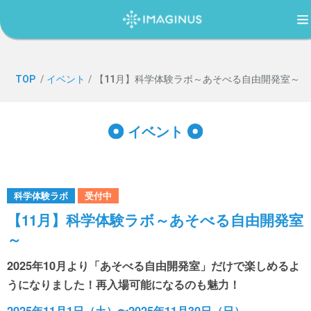
TOP
TOP
/
イベント
/
【11月】科学体験ラボ～あそべる自由開発室～
IMAGINUS（イマジナス）について
イベント
利用案内・アクセス
科学体験ラボ
受付中
過ごし方ガイド
【11月】科学体験ラボ～あそべる自由開発室
～
イベント
2025年10月より「あそべる自由開発室」だけで楽しめるよ
うになりました！再入場可能になるのも魅力！
2025年11月1日（土）〜2025年11月30日（日）