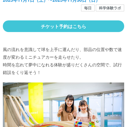
館内MAP
毎日
科学体験ラボ
施設の案内
チケット予約はこちら
団体や企業利用に関するご案内
風の流れを意識して球を上手に運んだり、部品の位置や数で速
度が変わるミニチュアカーを走らせたり。
お知らせ
時間を忘れて夢中になれる体験が盛りだくさんの空間で、試行
錯誤をくり返そう！
SNS
お問い合わせ
個人情報保護方針