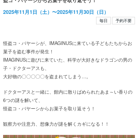
盗コ・バヤーシからお菓子を取り返そう！
館内MAP
2025年11月1日（土）〜2025年11月30日（日）
毎日
予約不要
施設の案内
怪盗コ・バヤーシが、
IMAGINUS
に来ている子どもたちからお
団体や企業利用に関するご案内
菓子を盗む事件が発生！
IMAGINUS
に遊びに来ていた、科学が大好きなドラゴンの男の
お知らせ
子・ドクターアスも、
大好物の〇〇〇〇〇を盗まれてしまう
…
。
SNS
ドクターアスと一緒に、館内に散りばめられたあま～い香りの
6
つの謎を解いて、
怪盗コ・バヤーシからお菓子を取り返そう！
お問い合わせ
観察力や注意力、想像力が謎を解くカギになる！！
個人情報保護方針