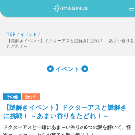
TOP
TOP
/
イベント
/
【謎解きイベント】ドクターアスと謎解きに挑戦！ ～あまい香りを
たどれ！～
IMAGINUS（イマジナス）について
イベント
利用案内・アクセス
過ごし方ガイド
その他
受付中
【謎解きイベント】ドクターアスと謎解き
に挑戦！ ～あまい香りをたどれ！～
イベント
ドクターアスと一緒にあま～い香りの6つの謎を解いて、怪