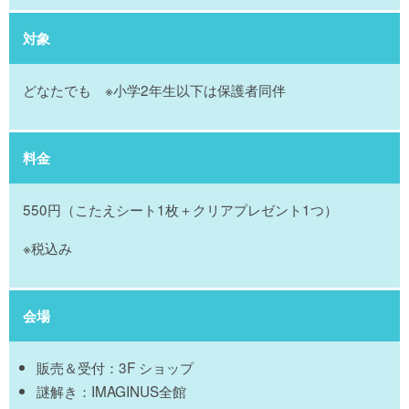
対象
どなたでも ※小学2年生以下は保護者同伴
料金
550
円（こたえシート
1
枚＋クリアプレゼント
1
つ）
※税込み
会場
販売＆受付：3F ショップ
謎解き：IMAGINUS全館