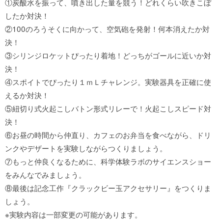
①炭酸水を振って、噴き出した量を競う！どれくらい吹きこぼ
したか対決！
サイトポリシー
②100のろうそくに向かって、空気砲を発射！何本消えたか対
決！
③シリンジロケットぴったり着地！どっちがゴールに近いか対
ソーシャルメディアポリシー
決！
④スポイトでぴったり１ｍＬチャレンジ。実験器具を正確に使
えるか対決！
⑤紐切り式火起こしバトン形式リレーで！火起こしスピード対
決！
⑥お昼の時間から仲直り、カフェのお弁当を食べながら、ドリ
ンクやデザートを実験しながらつくりましょう。
⑦もっと仲良くなるために、科学体験ラボのサイエンスショー
をみんなでみましょう。
⑧最後は記念工作『クラックビー玉アクセサリー』をつくりま
しょう。
※実験内容は一部変更の可能があります。