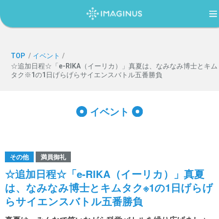
TOP
TOP
/
イベント
/
☆追加日程☆「e-RIKA（イーリカ）」真夏は、なみなみ博士とキム
タク※1の1日げらげらサイエンスバトル五番勝負
IMAGINUS（イマジナス）について
イベント
利用案内・アクセス
過ごし方ガイド
その他
満員御礼
☆追加日程☆「e-RIKA（イーリカ）」真夏
は、なみなみ博士とキムタク※1の1日げらげ
イベント
らサイエンスバトル五番勝負