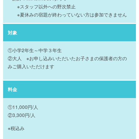
※スタッフ以外への野次禁止
※夏休みの宿題が終わっていない方は参加できません
対象
①小学2年生～中学３年生
②大人 ※お申し込みいただいたお子さまの保護者の方の
みご購入いただけます
料金
①11
,000
円/人
②3
,300
円/人
※税込み