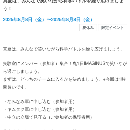
真夏は、みんなで笑いながら科学バトルを繰り広げましょ
館内MAP
う！
2025年8月8日（金）〜2025年8月8日（金）
施設の案内
夏休み
限定イベント
団体や企業利用に関するご案内
真夏は、みんなで笑いながら科学バトルを繰り広げましょう。
お知らせ
実験室にメンバー（参加者）集合！丸1日IMAGINUSで笑いなが
ら過ごしましょう。
まずは、どっちのチームに入るかを決めましょう。※今回は1時
SNS
間長いです。
・なみなみ軍に申し込む（参加者用）
お問い合わせ
・キムタク軍に申し込む（参加者用）
・中立の立場で見守る（ご参加者の保護者用）
個人情報保護方針