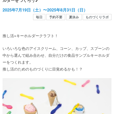
ルダーをつくろう♪
館内MAP
2025年7月19日（土）〜2025年8月31日（日）
毎日
予約不要
夏休み
ものづくりラボ
施設の案内
推し活×キーホルダークラフト！
団体や企業利用に関するご案内
いろいろな色のアイスクリーム、コーン、カップ、スプーンの
お知らせ
中から選んで組み合わせ、自分だけの食品サンプルキーホルダ
ーをつくれます。
推し活のためのものづくりに目覚めるかも！？
SNS
お問い合わせ
個人情報保護方針