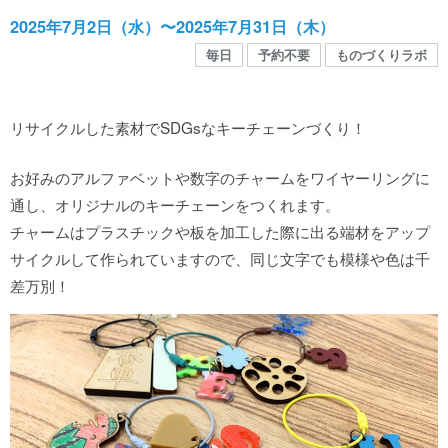
館内MAP
2025年7月2日（水）〜2025年7月31日（木）
毎日
予約不要
ものづくりラボ
施設の案内
リサイクルした素材でSDGsなキーチェーンづくり！
団体や企業利用に関するご案内
お好みのアルファベットや数字のチャームをワイヤーリングに
通し、オリジナルのキーチェーンをつくれます。
お知らせ
チャームはプラスチックや板を加工した際に出る端材をアップ
サイクルして作られていますので、同じ文字でも模様や色は千
SNS
差万別！
お問い合わせ
個人情報保護方針