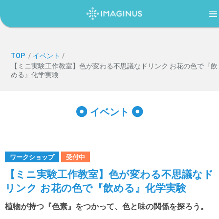
TOP
TOP
/
イベント
/
【ミニ実験工作教室】色が変わる不思議なドリンク お花の色で『飲
める』化学実験
IMAGINUS（イマジナス）について
イベント
利用案内・アクセス
過ごし方ガイド
ワークショップ
受付中
【ミニ実験工作教室】色が変わる不思議なド
リンク お花の色で『飲める』化学実験
イベント
植物が持つ『色素』をつかって、色と味の関係を探ろう。