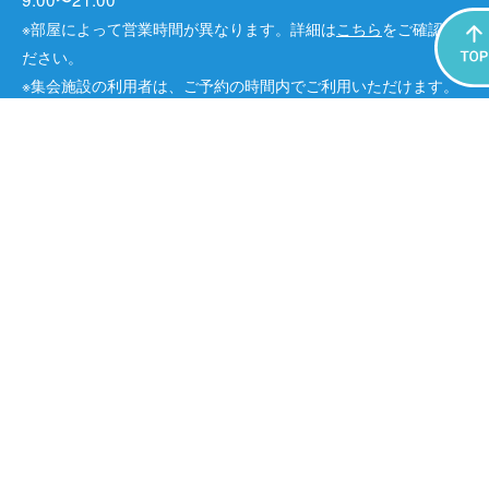
※部屋によって営業時間が異なります。詳細は
こちら
をご確認く
ださい。
※集会施設の利用者は、ご予約の時間内でご利用いただけます。
休館日：毎週火曜日（祝日の場合は、翌水曜日）、年末年始
※その他、臨時休館あり
アクセス
最寄駅：JR中央線・総武線 高円寺駅北口から徒歩5分
※土日祝日は、JR中央線(快速)は高円寺駅には停車しませんの
で、
JR総武線でお越しください。
［運営会社］株式会社コングレ